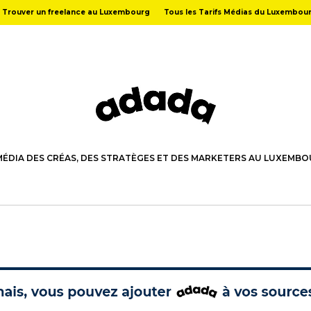
Trouver un freelance au Luxembourg
Tous les Tarifs Médias du Luxembou
MÉDIA DES CRÉAS, DES STRATÈGES ET DES MARKETERS AU LUXEMB