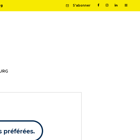
rg
S'abonner
OURG