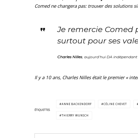
Comed ne changera pas: trouver des solutions s
Je remercie Comed p
surtout pour ses val
Charles Nilles
, aujourd’hui DA indépendant
Il y a 10 ans, Charles Nilles était le premier « int
ANNE BACKENDORF
CÉLINE CHEVET
ÉTIQUETTES
THIERRY WUNSCH