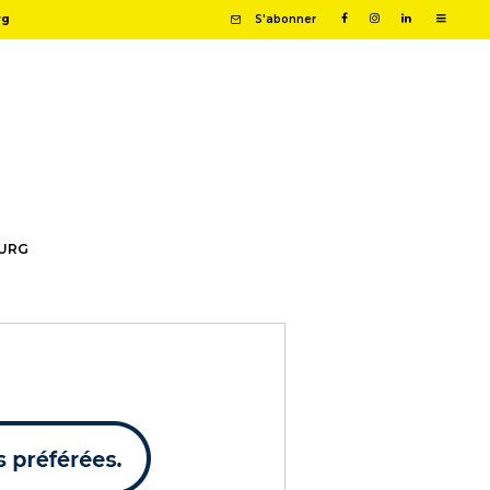
rg
S'abonner
OURG