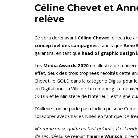
Céline Chevet et Ann
relève
Ce sera dorénavant
Céline Chevet
, directrice 
conceptuel des campagnes
, tandis que
Anne 
garantira, en tant que
head of graphic design
l
Les
Media Awards 2020
ont illustré de manière 
effet, deux des trois trophées récoltés cette a
Chevet: le GOLD dans la catégorie Digital pou
en Digital pour la Ville de Luxembourg. Le deu
CGDIS et le Ministère de l’Intérieur, est signé q
D’ailleurs, on ne parle pas d’adieu puisque Com
collaborer avec Charles Nilles en tant que DA fre
«Comme on se quitte en tant qu’amis, il est évi
de ses idées»
, se réjouit
Thierry Wunsch
, direc