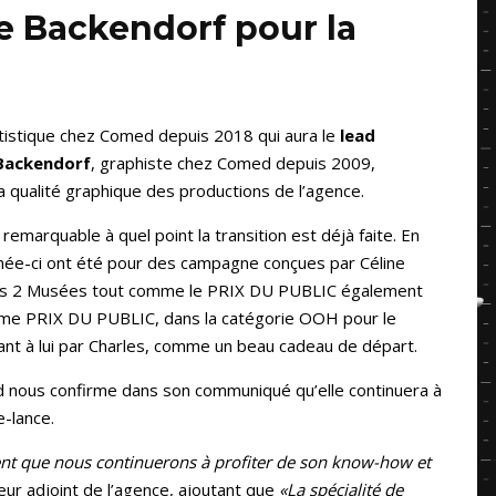
e Backendorf pour la
artistique chez Comed depuis 2018 qui aura le
lead
Backendorf
, graphiste chez Comed depuis 2009,
a qualité graphique des productions de l’agence.
remarquable à quel point la transition est déjà faite. En
nnée-ci ont été pour des campagne conçues par Céline
r les 2 Musées tout comme le PRIX DU PUBLIC également
xième PRIX DU PUBLIC, dans la catégorie OOH pour le
uant à lui par Charles, comme un beau cadeau de départ.
ed nous confirme dans son communiqué qu’elle continuera à
e-lance.
dent que nous continuerons à profiter de son know-how et
teur adjoint de l’agence, ajoutant que
«La spécialité de