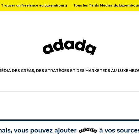
Trouver un freelance au Luxembourg
Tous les Tarifs Médias du Luxembou
MÉDIA DES CRÉAS, DES STRATÈGES ET DES MARKETERS AU LUXEMB