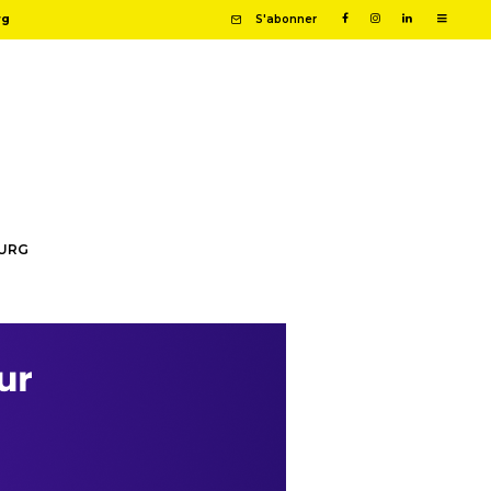
rg
S'abonner
OURG