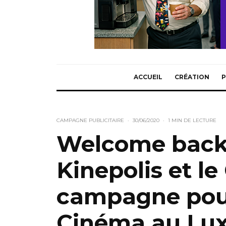
ACCUEIL
CRÉATION
P
CAMPAGNE PUBLICITAIRE
·
30/06/2020
·
1 MIN DE LECTURE
Welcome back 
Kinepolis et l
campagne pour
Cinéma au Lu