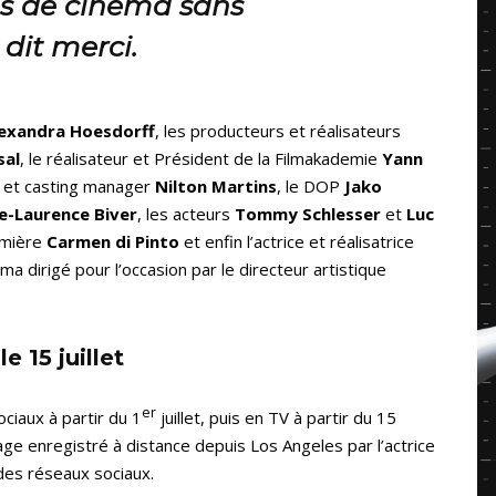
as de cinéma sans
dit merci.
exandra Hoesdorff
, les producteurs et réalisateurs
sal
, le réalisateur et Président de la Filmakademie
Yann
ur et casting manager
Nilton Martins
, le DOP
Jako
e-Laurence Biver
, les acteurs
Tommy Schlesser
et
Luc
umière
Carmen di Pinto
et enfin l’actrice et réalisatrice
ma dirigé pour l’occasion par le directeur artistique
e 15 juillet
er
ociaux à partir du 1
juillet, puis en TV à partir du 15
age enregistré à distance depuis Los Angeles par l’actrice
des réseaux sociaux.