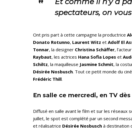
Et comme il n’y a p
spectateurs, on vous 
Ont pris part à cette campagne la productrice
Al
Donato Rotunno
,
Laurent Witz
et
Adolf El As
Tonnar
, la designer
Christina Schäffer
, l’acte
Raybaut
, les actrices
Hana Sofia Lopes
et
Aud
Schiltz
, la maquilleuse
Jasmine Schmit
, la cost
Désirée Nosbusch
. Tout ce petit monde du ciné
Frédéric Thill
.
En salle ce mercredi, en TV dès l
Diffusé en salle avant le film et sur les réseaux s
juillet, le spot est complété par un second mess
et réalisatrice
Désirée Nosbusch
à destination 