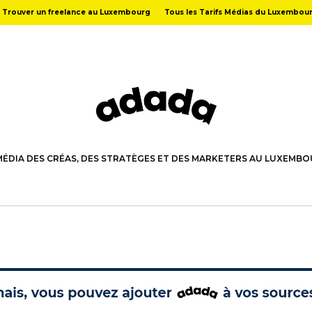
Trouver un freelance au Luxembourg
Tous les Tarifs Médias du Luxembou
MÉDIA DES CRÉAS, DES STRATÈGES ET DES MARKETERS AU LUXEMB