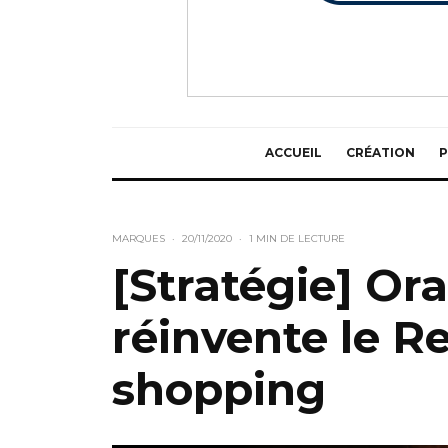
ACCUEIL
CRÉATION
P
MARQUES
·
20/11/2020
·
1 MIN DE LECTURE
[Stratégie] O
réinvente le Re
shopping