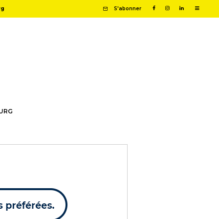
rg
S'abonner
OURG