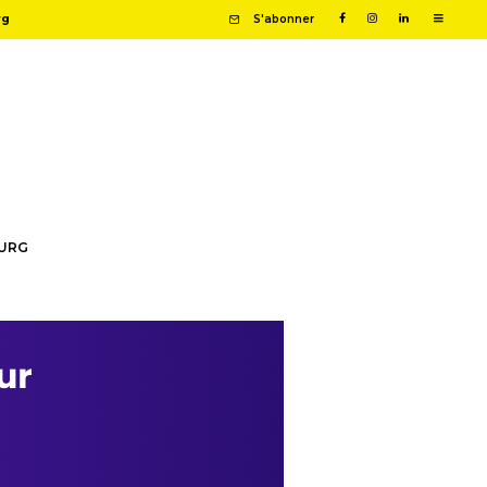
rg
S'abonner
OURG