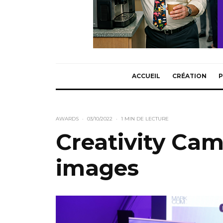
ACCUEIL
CRÉATION
P
AWARDS
·
03/10/2022
·
1 MIN DE LECTURE
Creativity Cam
images