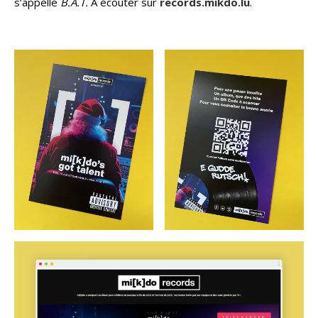
s’appelle
B.A.T.
À écouter sur
records.mikdo.lu
.