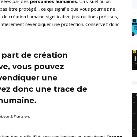
réées par des
personnes humaines
. Un visuel ou un
pas être protégé… ce qui signifie que vous pourriez ne
t de création humaine significative (instructions précises,
entiellement revendiquer une protection. Conservez donc
 part de création
ive, vous pouvez
vendiquer une
vez donc une trace de
 humaine.
ebeur & Partners
sation des outils d’IA: certains limitent
ou encadrent
l’usage