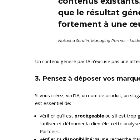
contenus existants.
que le résultat gé
fortement à une œ
Natacha Serafin, Managing Partner – Laide
Un contenu généré par IA n’excuse pas une attein
3. Pensez à déposer vos marque
Si vous créez, via l’IA, un nom de produit, un slog
est essentiel de:
vérifier qu’il est
protégeable
ou s’il est trop
l’utiliser et détourner la clientèle; cette analy
Partners
.
vérifier sa
disponibilité
via une recherche d’an