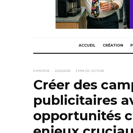
ACCUEIL
CRÉATION
P
EXPERTISE
·
22/04/2025
·
3 MIN DE LECTURE
Créer des ca
publicitaires av
opportunités cr
enjeux cruciau