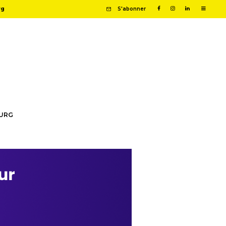
rg
S'abonner
OURG