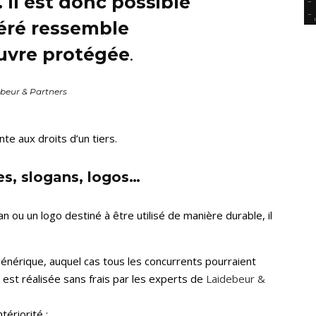
 Il est donc possible
néré ressemble
uvre protégée
.
beur & Partners
te aux droits d’un tiers.
s, slogans, logos…
an ou un logo destiné à être utilisé de manière durable, il
 générique, auquel cas tous les concurrents pourraient
se est réalisée sans frais par les experts de
Laidebeur &
tériorité ;