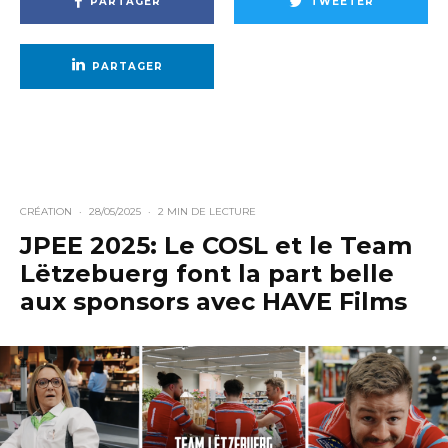
PARTAGER
TWEETER
PARTAGER
CRÉATION
·
28/05/2025
·
2 MIN DE LECTURE
JPEE 2025: Le COSL et le Team
Lëtzebuerg font la part belle
aux sponsors avec HAVE Films