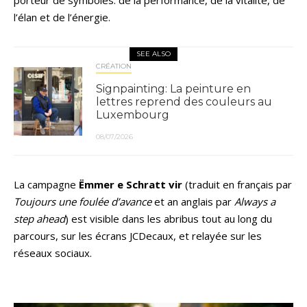
porteur de symboles: de la performance, de la vitalité, de
l’élan et de l’énergie.
SEE ALSO
CRÉATION
Signpainting: La peinture en
lettres reprend des couleurs au
Luxembourg
08/07/2026
La campagne
Ëmmer e Schratt vir
(traduit en français par
Toujours une foulée d’avance
et an anglais par
Always a
step ahead
) est visible dans les abribus tout au long du
parcours, sur les écrans JCDecaux, et relayée sur les
réseaux sociaux.