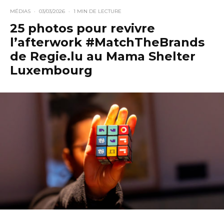
MÉDIAS
·
03/03/2026
·
1 MIN DE LECTURE
25 photos pour revivre
l’afterwork #MatchTheBrands
de Regie.lu au Mama Shelter
Luxembourg