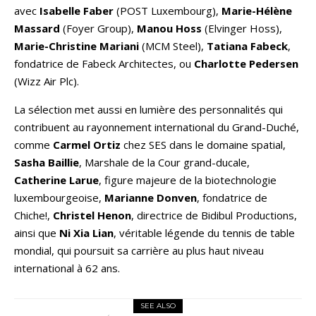
avec
Isabelle Faber
(POST Luxembourg),
Marie-Hélène
Massard
(Foyer Group),
Manou Hoss
(Elvinger Hoss),
Marie-Christine Mariani
(MCM Steel),
Tatiana Fabeck
,
fondatrice de Fabeck Architectes, ou
Charlotte Pedersen
(Wizz Air Plc).
La sélection met aussi en lumière des personnalités qui
contribuent au rayonnement international du Grand-Duché,
comme
Carmel Ortiz
chez SES dans le domaine spatial,
Sasha Baillie
, Marshale de la Cour grand-ducale,
Catherine Larue
, figure majeure de la biotechnologie
luxembourgeoise,
Marianne Donven
, fondatrice de
Chiche!,
Christel Henon
, directrice de Bidibul Productions,
ainsi que
Ni Xia Lian
, véritable légende du tennis de table
mondial, qui poursuit sa carrière au plus haut niveau
international à 62 ans.
SEE ALSO