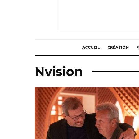
ACCUEIL
CRÉATION
P
Nvision