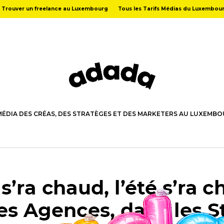
Trouver un freelance au Luxembourg
Tous les Tarifs Médias du Luxembou
MÉDIA DES CRÉAS, DES STRATÈGES ET DES MARKETERS AU LUXEMB