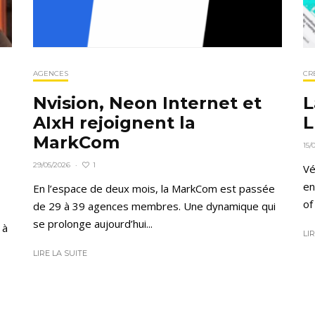
CR
AGENCES
L
Nvision, Neon Internet et
L
AIxH rejoignent la
MarkCom
15/
1
29/05/2026
·
Vé
en
En l’espace de deux mois, la MarkCom est passée
of
de 29 à 39 agences membres. Une dynamique qui
se prolonge aujourd’hui...
 à
LI
LIRE LA SUITE