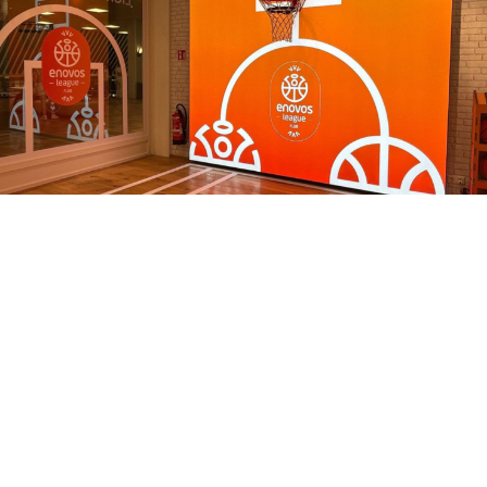
Dans le cadre de son contrat de sponsoring avec
la Fédération Luxembourgeoise de Basketball, le
fournisseur d’énergie Enovos, qui prête son nom
au championnat national – la Enovos League –
déploie des espaces de jeu dans ses points de
vente.
Depuis quelques jours,
l’esprit de la Enovos League
s’invite dans les
enoshops
, les points de vente du
fournisseur d’énergie Enovos. Un panier et
un bout de