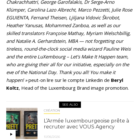
Chakrachhattri, George Garofalakis, Dr Serge-Arno
Klümper, Carolina Lazo Albrecht, Marco Pezzetti, Julie Rose
EGUIENTA, Fernand Theisen, Ljiljana Vidovic Škrobot,
Heather Yanusas, Mohammed Zanboa, as well as our
skilled translators Françoise Mathay, Myriam Welschbillig,
and Natalie A. Gerhardstein, MBA — not forgetting our
tireless, round-the-clock social media wizard Pauline Weis
and the entire LuXembourg – Let’s Make It Happen team,
who are giving their all for our initiative, especially on the
eve of the National Day. Thank you all! You make it
happen! »
peut-on lire sur le compte Linkedin de
Beryl
Koltz
, Head of the Luxembourg Brand image promotion.
SEE ALSO
CRÉATION
L’Armée luxembourgeoise prête à
recruter avec VOUS Agency
10/06/2026