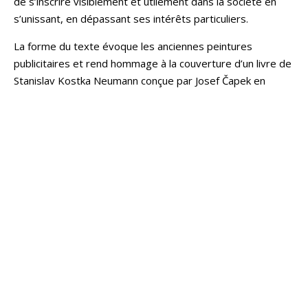
de s’inscrire visiblement et utilement dans la société en
s’unissant, en dépassant ses intérêts particuliers.
La forme du texte évoque les anciennes peintures
publicitaires et rend hommage à la couverture d’un livre de
Stanislav Kostka Neumann conçue par Josef Čapek en
1925.
PARTAGER
TWEETER
PARTAGER