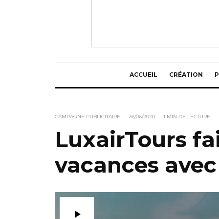
ACCUEIL
CRÉATION
P
CAMPAGNE PUBLICITAIRE
·
26/06/2020
·
1 MIN DE LECTURE
LuxairTours fa
vacances avec