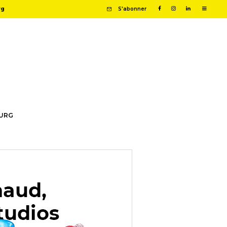
rg
S'abonner
OURG