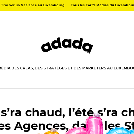
Trouver un freelance au Luxembourg
Tous les Tarifs Médias du Luxembou
MÉDIA DES CRÉAS, DES STRATÈGES ET DES MARKETERS AU LUXEMB