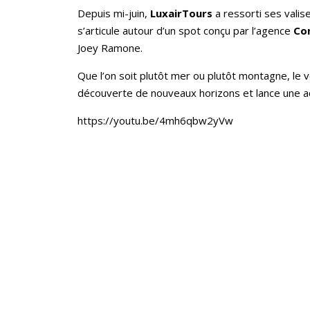
Depuis mi-juin,
LuxairTours
a ressorti ses valis
s’articule autour d’un spot conçu par l’agence
Co
Joey Ramone.
Que l’on soit plutôt mer ou plutôt montagne, le v
découverte de nouveaux horizons et lance une a
https://youtu.be/4mh6qbw2yVw