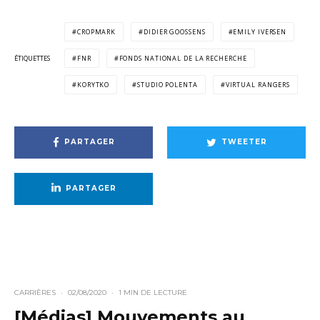
CROPMARK
DIDIER GOOSSENS
EMILY IVERSEN
ÉTIQUETTES
FNR
FONDS NATIONAL DE LA RECHERCHE
KORYTKO
STUDIO POLENTA
VIRTUAL RANGERS
PARTAGER
TWEETER
PARTAGER
CARRIÈRES
·
02/08/2020
·
1 MIN DE LECTURE
[Médias] Mouvements au