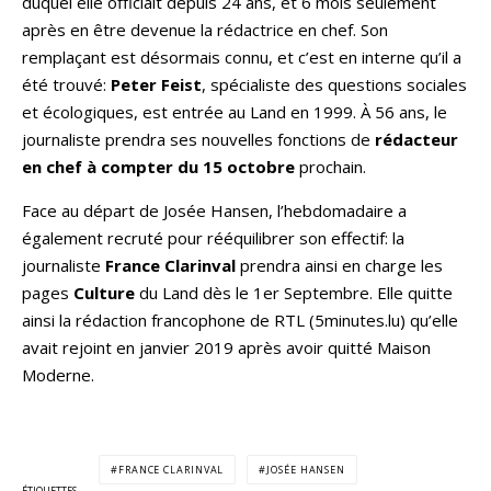
duquel elle officiait depuis 24 ans, et 6 mois seulement
après en être devenue la rédactrice en chef. Son
remplaçant est désormais connu, et c’est en interne qu’il a
été trouvé:
Peter Feist
, spécialiste des questions sociales
et écologiques, est entrée au Land en 1999. À 56 ans, le
journaliste prendra ses nouvelles fonctions de
rédacteur
en chef à compter du
15 octobre
prochain.
Face au départ de Josée Hansen, l’hebdomadaire a
également recruté pour rééquilibrer son effectif: la
journaliste
France Clarinval
prendra ainsi en charge les
pages
Culture
du Land dès le 1er Septembre. Elle quitte
ainsi la rédaction francophone de RTL (5minutes.lu) qu’elle
avait rejoint en janvier 2019 après avoir quitté Maison
Moderne.
FRANCE CLARINVAL
JOSÉE HANSEN
ÉTIQUETTES