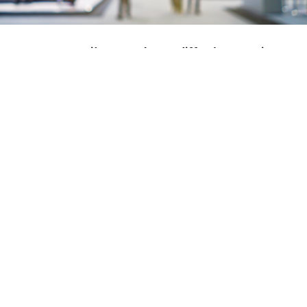
Dans sa première newsletter diffusée ce mois
d’Août, la
Luxembourg Event Association (LEA)
rappelle que « tous les événements sont de
nouveau autorisés », sous condition de respecter
la nouvelle règlementation en vigueur.
La LEA rappelle ainsi les deux articles extraits des textes
de loi qui concernent directement le secteur de
l’événementiel et les acteurs de l’Horesca: