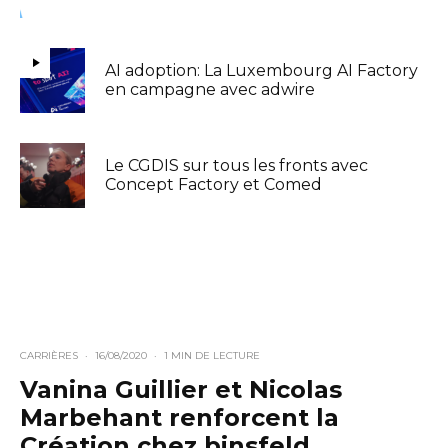
AI adoption: La Luxembourg AI Factory
en campagne avec adwire
Le CGDIS sur tous les fronts avec
Concept Factory et Comed
CARRIÈRES
·
16/08/2020
·
1 MIN DE LECTURE
Vanina Guillier et Nicolas
Marbehant renforcent la
Création chez binsfeld