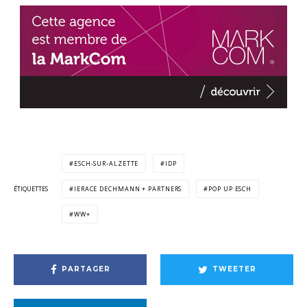
ESCH-SUR-ALZETTE
IDP
ÉTIQUETTES
IERACE DECHMANN + PARTNERS
POP UP ESCH
WW+
PARTAGER
TWEETER