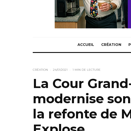
ACCUEIL
CRÉATION
P
CRÉATION
·
24/01/2021
·
1 MIN DE LECTURE
La Cour Grand
modernise son
la refonte de 
Explose