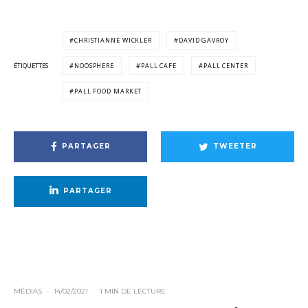
CHRISTIANNE WICKLER
DAVID GAVROY
ÉTIQUETTES
NOOSPHERE
PALL CAFE
PALL CENTER
PALL FOOD MARKET
PARTAGER
TWEETER
PARTAGER
MÉDIAS
·
14/02/2021
·
1 MIN DE LECTURE