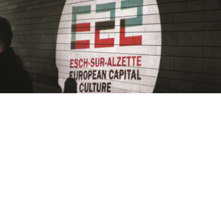
Alors qu’un récent article du Woxx a fait bondir les
acteurs marcom luxembourgeois en annonçant que la
Communication d’Esch2022 passait dans les mains de
deux agences parisiennes, adada a décidé de démêler
le vrai du faux.
Ulrike Pohl et Shamiram Abdullah en
renfort