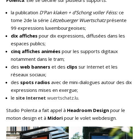
la publication
DʼPan klaken + dʼSchong voller Féiss:
ce
tome 2de la série
Lëtzebuerger Wuertschatz
présente
99 expressions luxembourgeoises;
dix affiches
pour dix expressions, diffusées dans les
espaces publics;
cinq affiches animées
pour les supports digitaux
notamment dans le tram;
des
web banners
et des
clips
sur Internet et les
réseaux sociaux;
des
spots radios
avec de mini-dialogues autour des dix
expressions mises en exergue;
le
site Internet
wuertschatz.lu
.
Studio Polenta a fait appel à
Headroom Design
pour le
motion design et à
Midori
pour le volet webdesign.