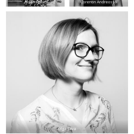
Alison Robin
Corentin Andreosso
Olga Silva