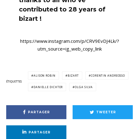
thanks to all who’ve
contributed to 28 years of
bizart !
https://www.instagram.com/p/CRV9EvDJ4Lk/?
utm_source=ig_web_copy_link
ALISON ROBIN
BIZART
CORENTIN ANDREOSSO
ÉTIQUETTES
DANIELLE DICHTER
OLGA SILVA
PARTAGER
TWEETER
PARTAGER