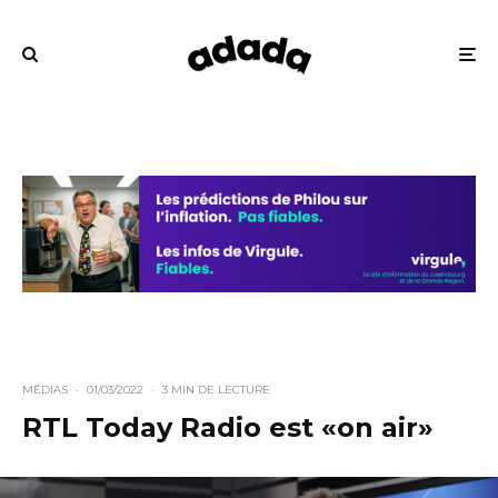
MÉDIAS
·
01/03/2022
·
3 MIN DE LECTURE
RTL Today Radio est «on air»