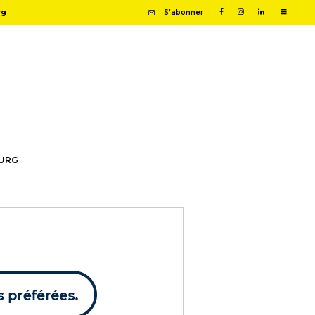
rg
S'abonner
OURG