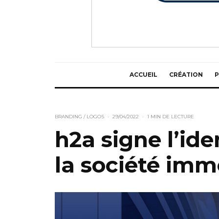
ACCUEIL
CRÉATION
P
BRANDING / LOGOS
·
29/04/2022
·
1 MIN DE LECTURE
h2a signe l’ide
la société im