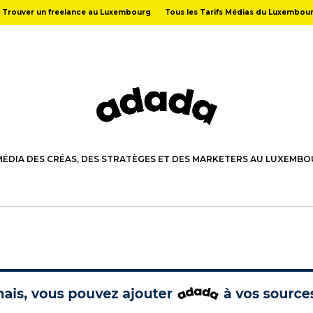
Trouver un freelance au Luxembourg
Tous les Tarifs Médias du Luxembou
MÉDIA DES CRÉAS, DES STRATÈGES ET DES MARKETERS AU LUXEMB