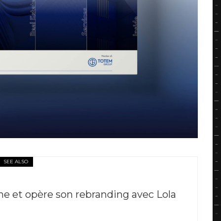
SEE ALSO
e et opère son rebranding avec Lola