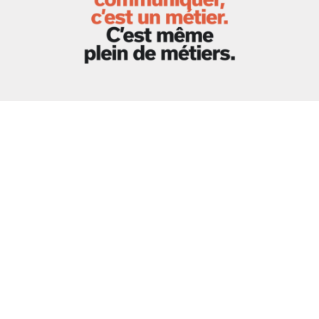
Depuis sa création en 2014,
Regie.lu
– la régie du groupe
Mediahuis Luxembourg
– propose à ses clients et
partenaires une large offre de titres, de contenus et de
services. Avec 22 marques médias du groupe
Luxemburger Wort et d’éditeurs externes, cet acteur
majeur du marché publicitaire luxembourgeois souhaite
aujourd’hui réaffirmer son
positionnement
«au-delà du
média»
en lançant une campagne corporate déclinée sur
des supports print et digitaux.
Développée par l’agence
Mikado
, cette campagne vise à