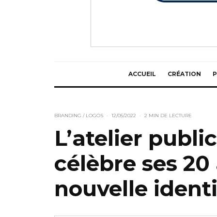
ACCUEIL
CRÉATION
P
BRANDING / LOGOS
·
12/05/2022
·
2 MIN DE LECTURE
L’atelier publi
célèbre ses 20
nouvelle ident