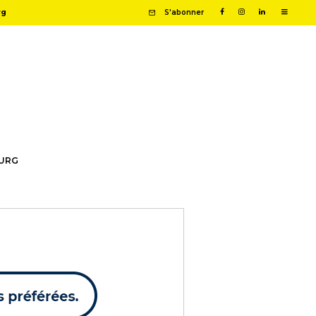
rg
S'abonner
OURG