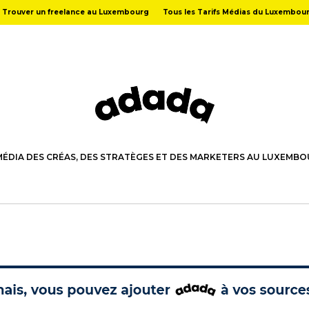
Trouver un freelance au Luxembourg
Tous les Tarifs Médias du Luxembou
MÉDIA DES CRÉAS, DES STRATÈGES ET DES MARKETERS AU LUXEMB