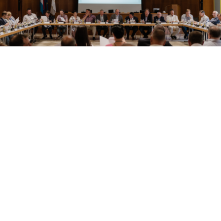
Aperçu çà et là ces derniers mois – notamment dans les
pages de son magazine
D’Handwierk
– le
nouveau logo
de la Chambre des Métiers
est désormais rendu officiel.
Une nouvelle identité visuelle confiée à l’agence
lola
et
présentée le 13 juin dernier lors de l’Assemblée
constituante au cours de laquelle les nouveaux membres
élus se sont réunis pour élire leur comité, et notamment
leur Président, en la personne de
Tom Oberweis
–
administrateur de l’enseigne du même nom – réélu pour un
second mandat de 5 ans.
D’après Tom Oberweis, l’Artisanat est un acteur
compétent, fiable et dynamique. Un acteur qui sait