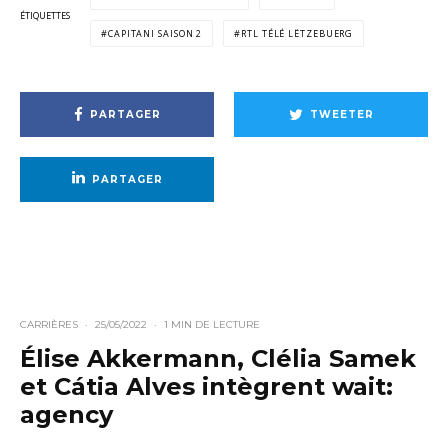
ÉTIQUETTES
CAPITANI SAISON 2
RTL TÉLÉ LËTZEBUERG
PARTAGER
TWEETER
PARTAGER
CARRIÈRES
·
25/05/2022
·
1 MIN DE LECTURE
Élise Akkermann, Clélia Samek
et Cátia Alves intègrent wait:
agency