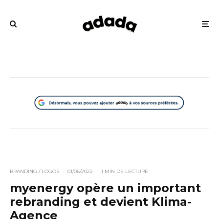
BRANDING / LOGOS
·
01/06/2022
·
1 MIN DE LECTURE
myenergy opère un important
rebranding et devient Klima-
Agence