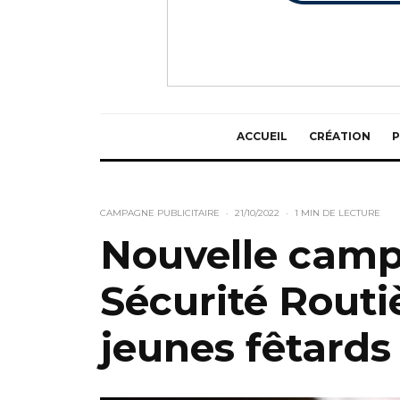
ACCUEIL
CRÉATION
P
CAMPAGNE PUBLICITAIRE
·
21/10/2022
·
1 MIN DE LECTURE
Nouvelle camp
Sécurité Routiè
jeunes fêtard