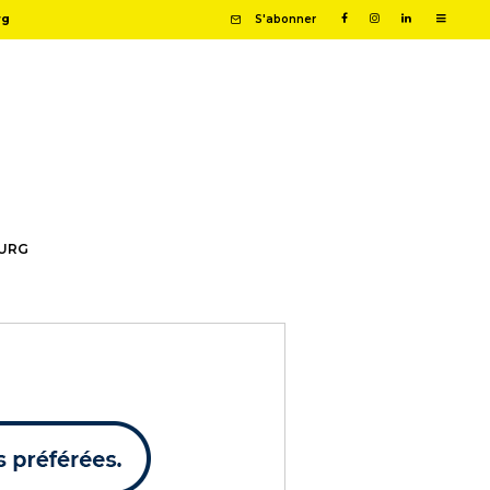
rg
S'abonner
OURG