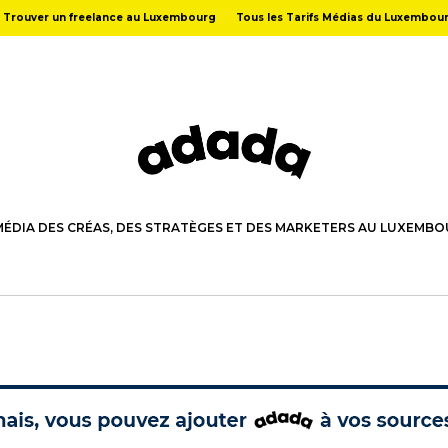
Trouver un freelance au Luxembourg
Tous les Tarifs Médias du Luxembou
MÉDIA DES CRÉAS, DES STRATÈGES ET DES MARKETERS AU LUXEMB