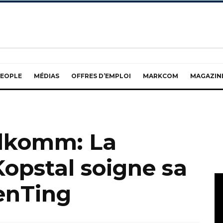
EOPLE
MÉDIAS
OFFRES D’EMPLOI
MARKCOM
MAGAZIN
llkomm: La
pstal soigne sa
enTing