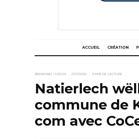
ACCUEIL
CRÉATION
P
BRANDING / LOGOS
·
27/11/2022
·
3 MIN DE LECTURE
Natierlech wë
commune de Ko
com avec CoC