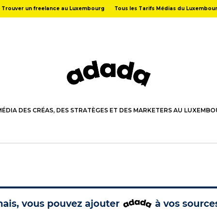
Trouver un freelance au Luxembourg
Tous les Tarifs Médias du Luxembou
MÉDIA DES CRÉAS, DES STRATÈGES ET DES MARKETERS AU LUXEMB