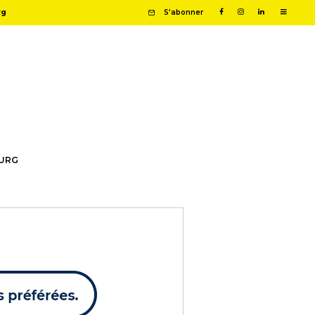
rg
S'abonner
OURG