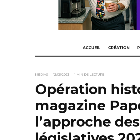
ACCUEIL
CRÉATION
P
MÉDIAS
·
12/09/2023
·
1 MIN DE LECTURE
Opération hist
magazine Pap
l’approche des
législatives 20