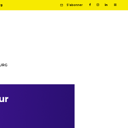
rg
S'abonner
OURG