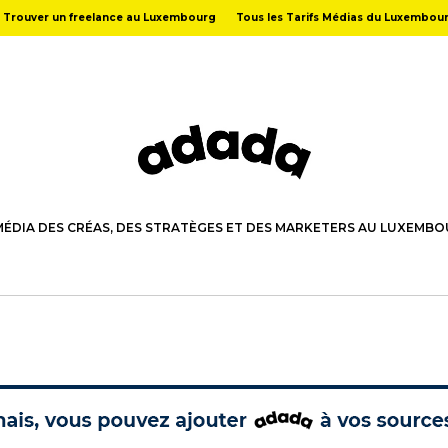
Trouver un freelance au Luxembourg
Tous les Tarifs Médias du Luxembou
MÉDIA DES CRÉAS, DES STRATÈGES ET DES MARKETERS AU LUXEMB