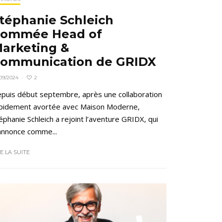
téphanie Schleich
ommée Head of
arketing &
ommunication de GRIDX
2
09/2024
·
puis début septembre, après une collaboration
pidement avortée avec Maison Moderne,
éphanie Schleich a rejoint l’aventure GRIDX, qui
annonce comme...
RE LA SUITE