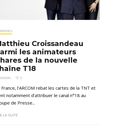
RRIÈRES
atthieu Croissandeau
armi les animateurs
hares de la nouvelle
haîne T18
0
04/2025
·
 France, l’ARCOM rebat les cartes de la TNT et
ent notamment d’attribuer le canal n°18 au
oupe de Presse...
RE LA SUITE