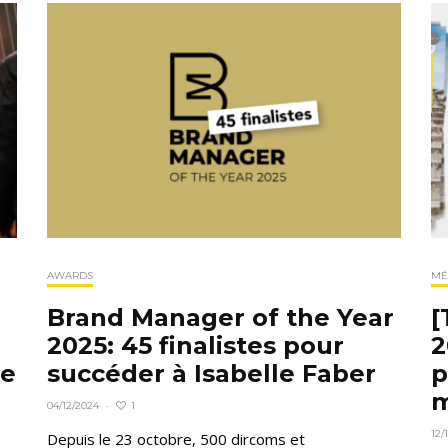
AWARDS
MÉ
Brand Manager of the Year
[
2025: 45 finalistes pour
2
ée
succéder à Isabelle Faber
p
m
1
04/12/2024
·
12/
Depuis le 23 octobre, 500 dircoms et