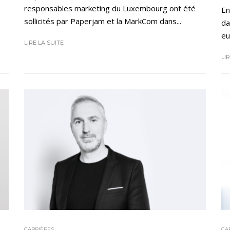
responsables marketing du Luxembourg ont été
En
sollicités par Paperjam et la MarkCom dans...
da
eu
LIRE LA SUITE
LI
CARRIÈRES
CA