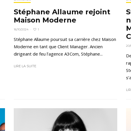
Stéphane Allaume rejoint
S
Maison Moderne
n
M
1
16/10/2024
·
C
Stéphane Allaume poursuit sa carrière chez Maison
Moderne en tant que Client Manager. Ancien
20/
dirigeant de feu l’agence A3Com, Stéphane...
De
ra
LIRE LA SUITE
St
s’
LI