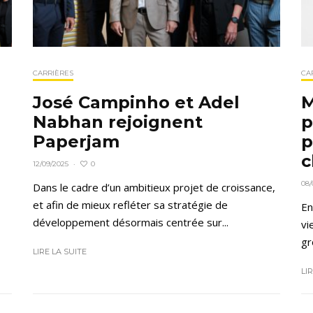
CARRIÈRES
CA
José Campinho et Adel
M
Nabhan rejoignent
p
Paperjam
p
c
0
12/09/2025
·
08/
Dans le cadre d’un ambitieux projet de croissance,
et afin de mieux refléter sa stratégie de
En
développement désormais centrée sur...
vi
gr
LIRE LA SUITE
LI