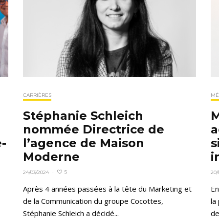
CARRIÈRES
MÉ
Stéphanie Schleich
M
nommée Directrice de
a
-
l’agence de Maison
s
Moderne
i
5
24/03/2024
·
20/
Après 4 années passées à la tête du Marketing et
En
de la Communication du groupe Cocottes,
la
Stéphanie Schleich a décidé...
de