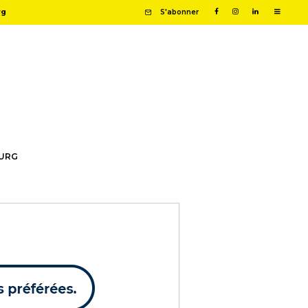
rg
S'abonner
OURG