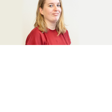
Freya (Bouschet) Carroll
vient de rejoindre en ce mois
de janvier l’équipe de
Knewledge
en tant qu’
Account
Manager
. Experte en communication digitale, elle élabore,
analyse et optimise les stratégies digitales des clients de
l’agence.
Luxembourgeoise d’origine, multilingue et formée en
marketing à l’HELMo à Liège, Freya a travaillé comme
Online Marketing Assistant chez Amazon puis en tant que
SEM Specialist chez DealerSocket et Marketing Strategist