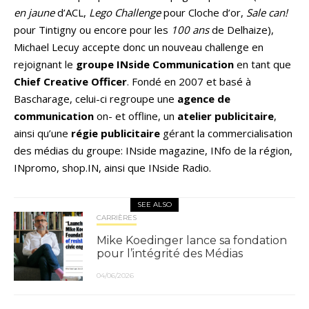
en jaune
d’ACL,
Lego Challenge
pour Cloche d’or,
Sale can!
pour Tintigny ou encore pour les
100 ans
de Delhaize),
Michael Lecuy accepte donc un nouveau challenge en
rejoignant le
groupe INside Communication
en tant que
Chief Creative Officer
. Fondé en 2007 et basé à
Bascharage, celui-ci regroupe une
agence de
communication
on- et offline, un
atelier publicitaire
,
ainsi qu’une
régie publicitaire
gérant la commercialisation
des médias du groupe: INside magazine, INfo de la région,
INpromo, shop.IN, ainsi que INside Radio.
SEE ALSO
CARRIÈRES
Mike Koedinger lance sa fondation
pour l’intégrité des Médias
04/06/2026