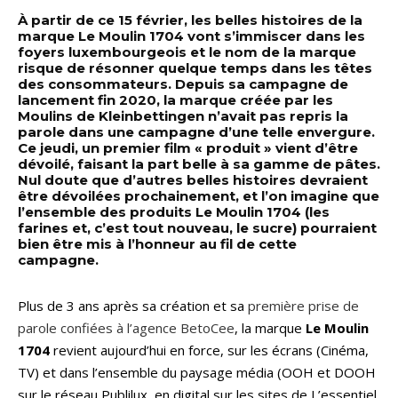
À partir de ce 15 février, les belles histoires de la
marque Le Moulin 1704 vont s’immiscer dans les
foyers luxembourgeois et le nom de la marque
risque de résonner quelque temps dans les têtes
des consommateurs. Depuis sa campagne de
lancement fin 2020, la marque créée par les
Moulins de Kleinbettingen n’avait pas repris la
parole dans une campagne d’une telle envergure.
Ce jeudi, un premier film « produit » vient d’être
dévoilé, faisant la part belle à sa gamme de pâtes.
Nul doute que d’autres belles histoires devraient
être dévoilées prochainement, et l’on imagine que
l’ensemble des produits Le Moulin 1704 (les
farines et, c’est tout nouveau, le sucre) pourraient
bien être mis à l’honneur au fil de cette
campagne.
Plus de 3 ans après sa création et sa
première prise de
parole confiées à l’agence BetoCee
, la marque
Le Moulin
1704
revient aujourd’hui en force, sur les écrans (Cinéma,
TV) et dans l’ensemble du paysage média (OOH et DOOH
sur le réseau Publilux, en digital sur les sites de L’essentiel