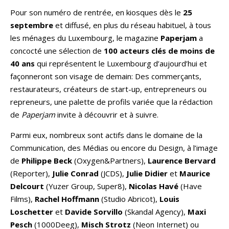
Pour son numéro de rentrée, en kiosques dès le
25
septembre
et diffusé, en plus du réseau habituel, à tous
les ménages du Luxembourg, le magazine
Paperjam
a
concocté une sélection de
100 acteurs clés de moins de
40 ans
qui représentent le Luxembourg d’aujourd’hui et
façonneront son visage de demain: Des commerçants,
restaurateurs, créateurs de start-up, entrepreneurs ou
repreneurs, une palette de profils variée que la rédaction
de
Paperjam
invite à découvrir et à suivre.
Parmi eux, nombreux sont actifs dans le domaine de la
Communication, des Médias ou encore du Design, à l’image
de
Philippe Beck
(Oxygen&Partners),
Laurence Bervard
(Reporter),
Julie Conrad
(JCDS),
Julie Didier
et
Maurice
Delcourt
(Yuzer Group, Super8),
Nicolas Havé
(Have
Films),
Rachel Hoffmann
(Studio Abricot),
Louis
Loschetter
et
Davide Sorvillo
(Skandal Agency),
Maxi
Pesch
(1000Deeg),
Misch Strotz
(Neon Internet) ou