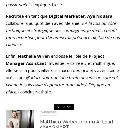
passionnée! »
explique-t-elle.
Recrutée en tant que
Digital Marketer
,
Aya Nouara
collaborera au quotidien avec Mélanie:
« À la fois du côté
technique et stratégique des campagnes, je mets à profit
mon expertise pour dynamiser la présence digitale de nos
clients.
«
Enfin,
Nathalie Wirén
endosse le rôle de
Project
Manager Assistant
. Investie, « carrée » et multilingue,
elle sera là pour veiller sur chacun des projets avec soin et
précision.
«J’adore voir une idée brute devenir un concept
vivant. Je suis ravie d’apporter mon aide à l’équipe en
place.»
conclut Nathalie.
SEE ALSO
CARRIÈRES
Matthieu Weber promu AI Lead
chez SMART