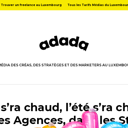
Trouver un freelance au Luxembourg
Tous les Tarifs Médias du Luxembou
MÉDIA DES CRÉAS, DES STRATÈGES ET DES MARKETERS AU LUXEMB