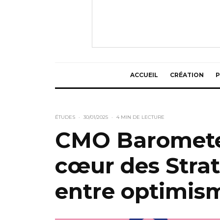
ACCUEIL
CRÉATION
P
ÉTUDES
·
30/01/2025
·
4 MIN DE LECTURE
CMO Barometer
cœur des Strat
entre optimis