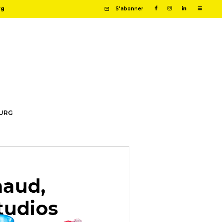
rg
S'abonner
OURG