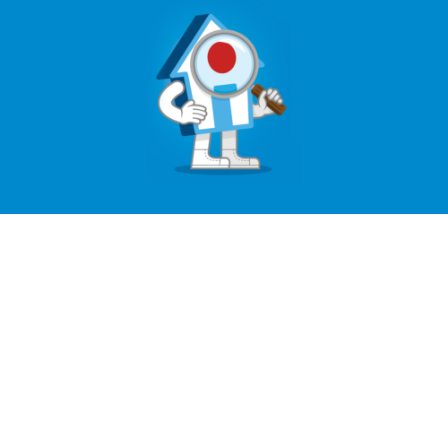
Le portail immobilier Immotop.lu a été lancé en
2008 et est aujourd’hui utilisé par plusieurs
centaines de milliers de résidents
luxembourgeois et frontaliers dans leur
recherche de logement. Si le développement de la
« techno » a été au cœur de son évolution depuis
son lancement, son image de marque est
repassée ces derniers mois au centre des
attentions de ses dirigeants. Déployées depuis
octobre dernier, la nouvelle identité visuelle et le
nouvel univers de communication ont pour