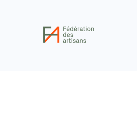
La Fédération des Artisans (FDA), porte-parole du
secteur artisanal luxembourgeois depuis plus
d’un siècle, franchit une nouvelle étape dans son
développement stratégique en dévoilant sa
nouvelle identité visuelle. Une modernisation
graphique confiée à l’agence Lola qui s’inscrit
dans une volonté affirmée de renforcer la
visibilité, la proximité et la cohérence de son
positionnement en tant que représentant
incontournable de l’artisanat luxembourgeois.