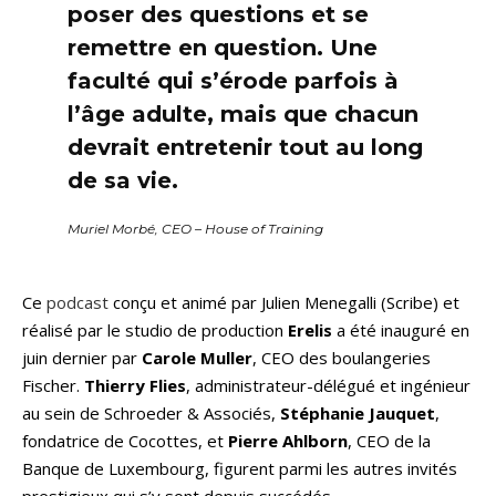
poser des questions et se
remettre en question. Une
faculté qui s’érode parfois à
l’âge adulte, mais que chacun
devrait entretenir tout au long
de sa vie.
Muriel Morbé, CEO – House of Training
Ce
podcast
conçu et animé par Julien Menegalli (Scribe) et
réalisé par le studio de production
Erelis
a été inauguré en
juin dernier par
Carole Muller
, CEO des boulangeries
Fischer.
Thierry Flies
, administrateur-délégué et ingénieur
au sein de Schroeder & Associés,
Stéphanie Jauquet
,
fondatrice de Cocottes, et
Pierre Ahlborn
, CEO de la
Banque de Luxembourg, figurent parmi les autres invités
prestigieux qui s’y sont depuis succédés.