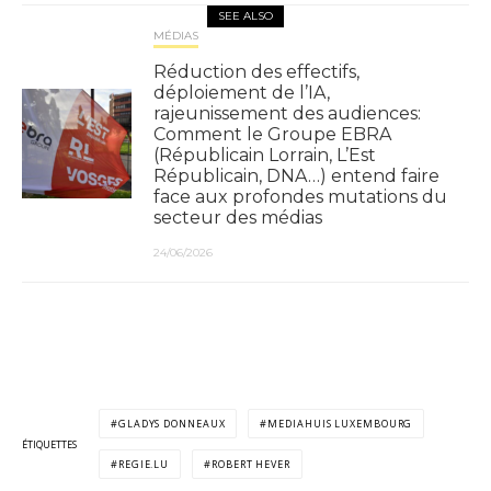
SEE ALSO
MÉDIAS
Réduction des effectifs,
déploiement de l’IA,
rajeunissement des audiences:
Comment le Groupe EBRA
(Républicain Lorrain, L’Est
Républicain, DNA…) entend faire
face aux profondes mutations du
secteur des médias
24/06/2026
GLADYS DONNEAUX
MEDIAHUIS LUXEMBOURG
ÉTIQUETTES
REGIE.LU
ROBERT HEVER