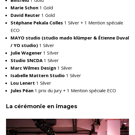
Binsfeld
1 Gold
Marie Schon
1 Gold
David Reuter
1 Gold
Stéphane Pekala Colles
1 Silver + 1 Mention spéciale
ECO
MAYO studio
(studio mado klümper & Étienne Duval
/ YO studio)
1 Silver
Julie Wagener
1 SIlver
Studio SNCDA
1 Silver
Marc Wilmes Design
1 Silver
Isabelle Mattern Studio
1 Silver
Lou Lenert
1 Silver
Jules Péan
1 prix du Jury + 1 Mention spéciale ECO
La cérémonie en images