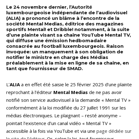
Le 24 novembre dernier, l’Autorité
luxembourgeoise indépendante de l’audiovisuel
(ALIA) a prononcé un blâme à l’encontre de la
société Mental Medias, éditrice des magazines
sportifs Mental! et Dribble! notamment, à la suite
d’une plainte visant sa chaîne YouTube Mental TV,
qui diffuse une émission hedbomadaire
consacrée au football luxembourgeois. Raison
invoquée: un manquement à son obligation de
notifier le ministre en charge des Médias
préalablement à la mise en ligne de sa chaîne, en
tant que fournisseur de SMAD.
L’
ALIA
a en effet été saisie le 25 février 2025 d’une plainte
reprochant à l’éditeur
Mental Medias
de ne pas avoir
notifié son service audiovisuel à la demande « Mental TV »
conformément à la loi modifiée du 27 juillet 1991 sur les
médias électroniques. Le plaignant – resté anonyme –
pointait l’existence d’un canal vidéo « Mental TV »
accessible à la fois via YouTube et via une
page dédiée sur
le site de l’éditeur
. Or, selon la loi, tout fournisseur