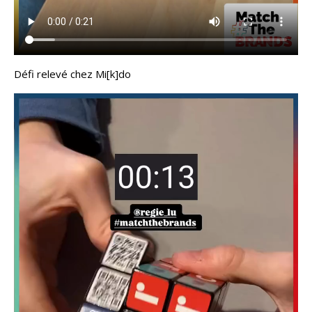
Défi relevé chez Mi[k]do