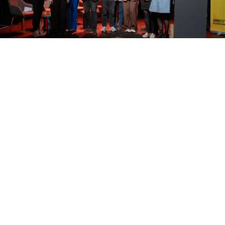
Pour sa neuvième édition, l’Amnesty Mediepräis –
le prix média récompensant les professionnels de
l’information pour leur travail sur les droits
humains – a fait son grand retour aux Rotondes le
10 mars dernier. Et c’est devant une salle comble
que 8 projets journalistiques au total ont été
récompensés. parmi une quarantaine de projets
soumis au jury, dont 25 rien que dans la catégorie
Presse écrite.
Amnesty International Luxembourg était ravie de compter
à nouveau
Misch Pautch
, journaliste au Lëtzebuerger
Journal, nouveau président du Conseil de presse et
président de l’Association luxembourgeoise des
journalistes (ALJP) en tant que modérateur de la