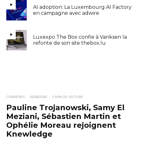
AI adoption: La Luxembourg AI Factory
en campagne avec adwire
Luxexpo The Box confie à Vanksen la
refonte de son site thebox.lu
CARRIÈRES
·
26/06/2026
·
2 MIN DE LECTURE
Pauline Trojanowski, Samy El
Meziani, Sébastien Martin et
Ophélie Moreau rejoignent
Knewledge