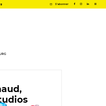
rg
S'abonner
OURG