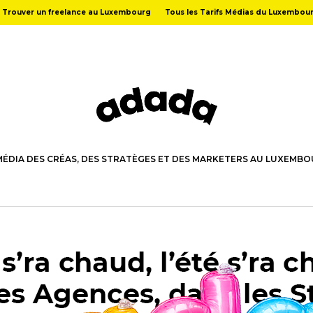
Trouver un freelance au Luxembourg
Tous les Tarifs Médias du Luxembou
MÉDIA DES CRÉAS, DES STRATÈGES ET DES MARKETERS AU LUXEMB