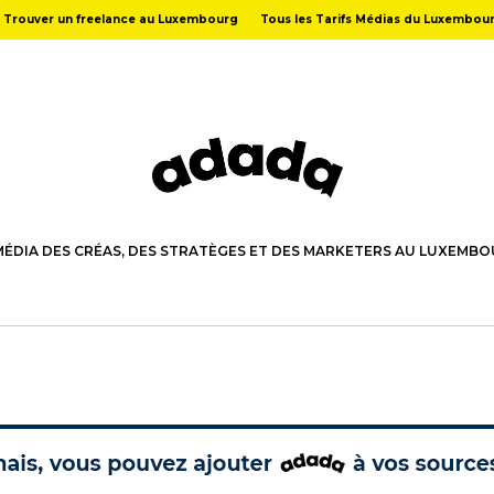
Trouver un freelance au Luxembourg
Tous les Tarifs Médias du Luxembou
MÉDIA DES CRÉAS, DES STRATÈGES ET DES MARKETERS AU LUXEMB