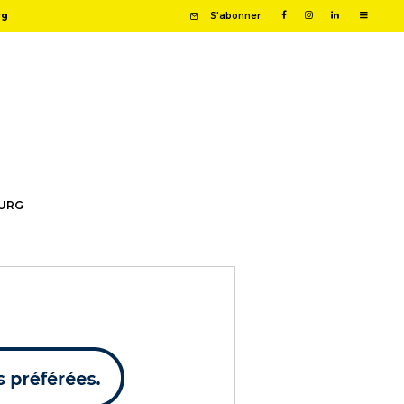
rg
S'abonner
OURG