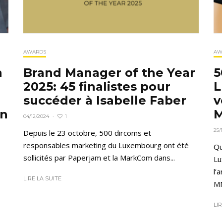
AWARDS
AW
n
Brand Manager of the Year
5
2025: 45 finalistes pour
L
.
succéder à Isabelle Faber
v
in
M
1
04/12/2024
·
25/
Depuis le 23 octobre, 500 dircoms et
responsables marketing du Luxembourg ont été
Qu
sollicités par Paperjam et la MarkCom dans...
Lu
l’
LIRE LA SUITE
MM
LI