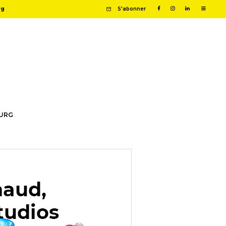
rg
S'abonner
OURG