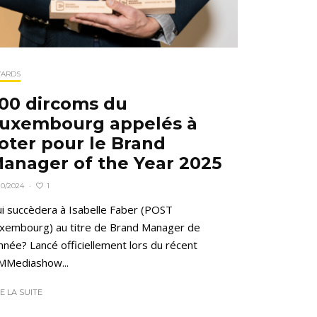
ARDS
00 dircoms du
uxembourg appelés à
oter pour le Brand
anager of the Year 2025
1
10/2024
·
i succèdera à Isabelle Faber (POST
xembourg) au titre de Brand Manager de
année? Lancé officiellement lors du récent
Mediashow...
RE LA SUITE