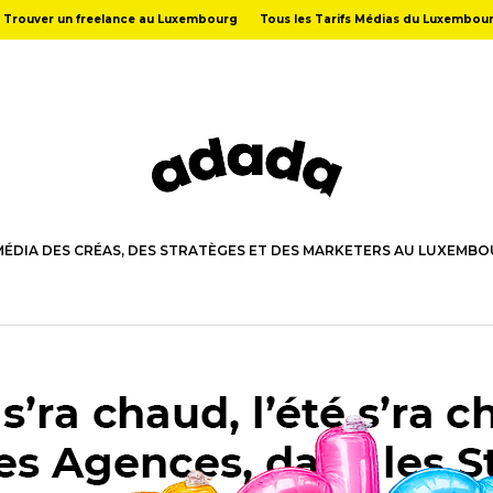
Trouver un freelance au Luxembourg
Tous les Tarifs Médias du Luxembou
MÉDIA DES CRÉAS, DES STRATÈGES ET DES MARKETERS AU LUXEMB