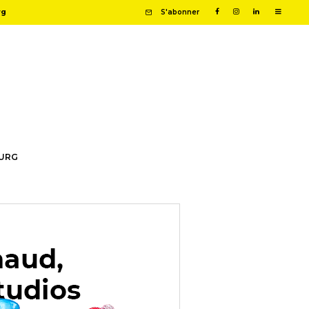
rg
S'abonner
OURG