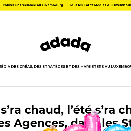
Trouver un freelance au Luxembourg
Tous les Tarifs Médias du Luxembou
MÉDIA DES CRÉAS, DES STRATÈGES ET DES MARKETERS AU LUXEMB