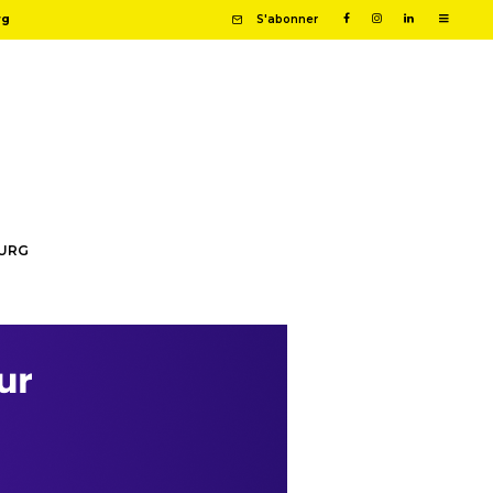
rg
S'abonner
OURG