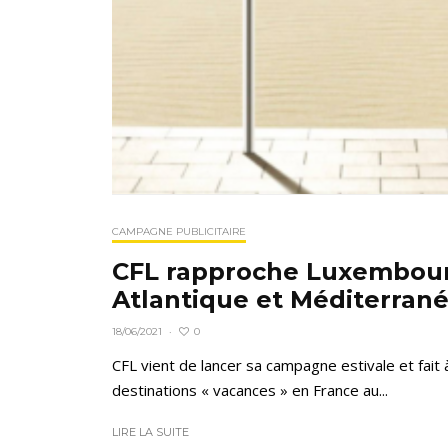
CAMPAGNE PUBLICITAIRE
CFL rapproche Luxembour
Atlantique et Méditerran
0
18/06/2021
·
CFL vient de lancer sa campagne estivale et fait 
destinations « vacances » en France au...
LIRE LA SUITE