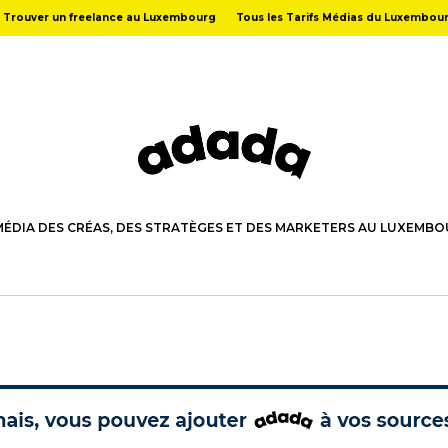
Trouver un freelance au Luxembourg
Tous les Tarifs Médias du Luxembou
MÉDIA DES CRÉAS, DES STRATÈGES ET DES MARKETERS AU LUXEMB