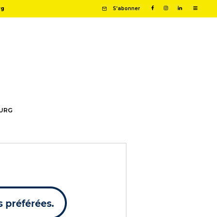
rg
S'abonner
OURG