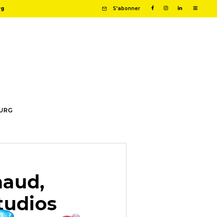
rg
S'abonner
OURG