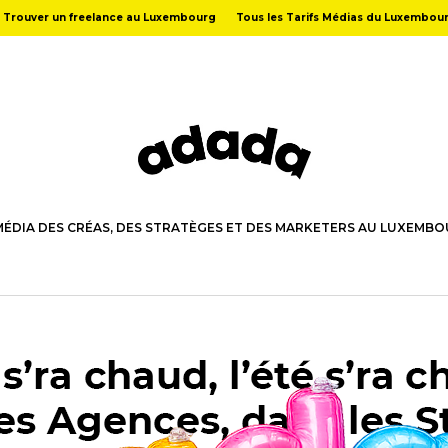
Trouver un freelance au Luxembourg
Tous les Tarifs Médias du Luxembou
MÉDIA DES CRÉAS, DES STRATÈGES ET DES MARKETERS AU LUXEMB