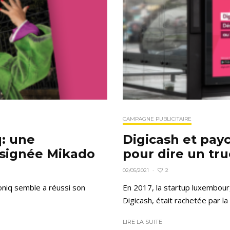
CAMPAGNE PUBLICITAIRE
q: une
Digicash et pay
signée Mikado
pour dire un tru
2
02/05/2021
·
oniq semble a réussi son
En 2017, la startup luxembour
Digicash, était rachetée par la 
LIRE LA SUITE